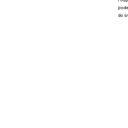
i od
pode
do ś