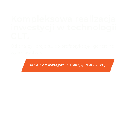
Kompleksowa realizacja
inwestycji w technologii
CLT.
Od analizy i projektu po prefabrykację i generalne
wykonawstwo.
POROZMAWIAJMY O TWOJEJ INWESTYCJI