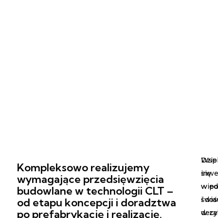
Wsp
Dzie
Kompleksowo realizujemy
inwe
się
wymagające przedsięwzięcia
w p
wied
budowlane w technologii CLT –
świ
i do
od etapu koncepcji i doradztwa
po prefabrykację i realizację.
decyz
w za