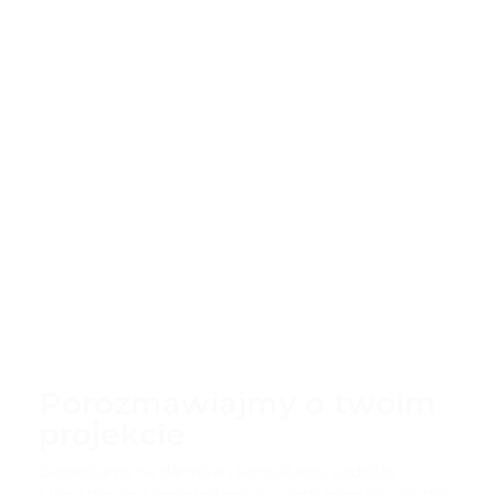
Porozmawiajmy o twoim
projekcie
Zapraszamy na darmową konsultację, podczas