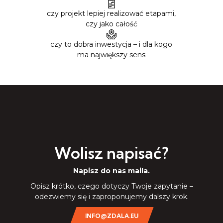
czy projekt lepiej realizować etapami,
czy jako całość
czy to dobra inwestycja – i dla kogo
ma największy sens
Wolisz napisać?
Napisz do nas maila.
Opisz krótko, czego dotyczy Twoje zapytanie –
odezwiemy się i zaproponujemy dalszy krok.
INFO@ZDALA.EU