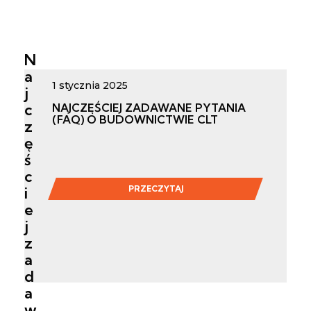
N
a
1 stycznia 2025
j
c
NAJCZĘŚCIEJ ZADAWANE PYTANIA
(FAQ) O BUDOWNICTWIE CLT
z
ę
ś
c
PRZECZYTAJ
i
e
j
z
a
d
a
w