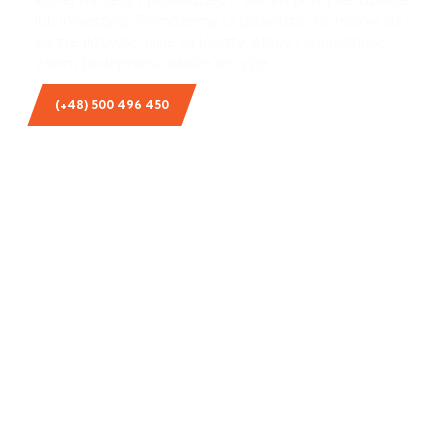
której możesz opowiedzieć o swoim pomyśle, działce
lub inwestycji. Pomożemy Ci sprawdzić, co realnie da
się zrealizować, jakie są koszty, etapy i opłacalność,
zanim podejmiesz dalsze decyzje.
(+48) 500 496 450