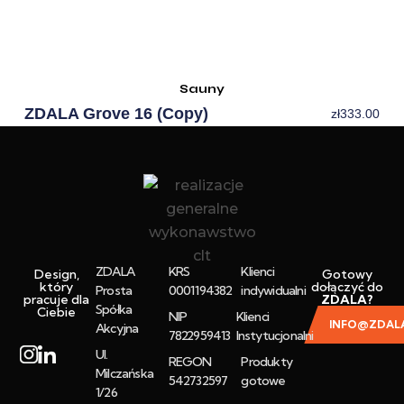
Sauny
ZDALA Grove 16 (Copy)
zł
333.00
ZDALA
KRS
Klienci
Design,
Gotowy
który
dołączyć do
Prosta
0001194382
indywidualni
pracuje dla
ZDALA?
Spółka
Ciebie
NIP
Klienci
INFO@ZDALA
Akcyjna
7822959413
Instytucjonalni
Ul.
REGON
Produkty
Milczańska
542732597
gotowe
1/26